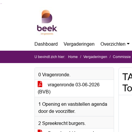
Ga naar de inhoud van deze pagina
Ga naar het zoeken
Ga naar het menu
Dashboard
Vergaderingen
Overzichten
U bevindt zich hier:
Home
Vergaderingen
Commissie Ru
TA
0 Vragenronde.
vragenronde 03-06-2026
To
(BVB)
1 Opening en vaststellen agenda
door de voorzitter.
2 Spreekrecht burgers.