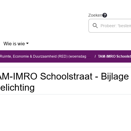
Zoeken
Wie is wie
imte, Economie & Duurzaamheid (RED) (woensdag 3 juni 2026)
TAM-IMRO Schoolstraa
M-IMRO Schoolstraat - Bijlage 8
elichting