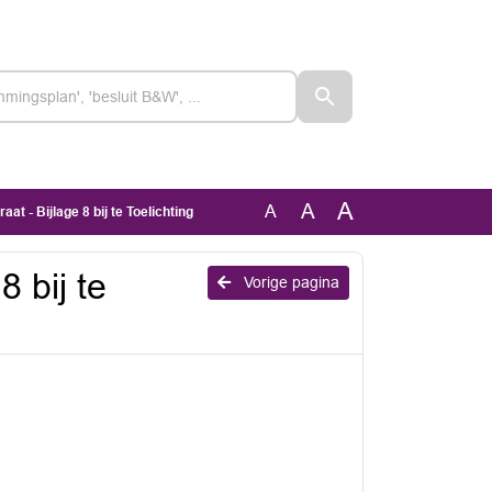
A
A
A
t - Bijlage 8 bij te Toelichting
 bij te
Vorige pagina