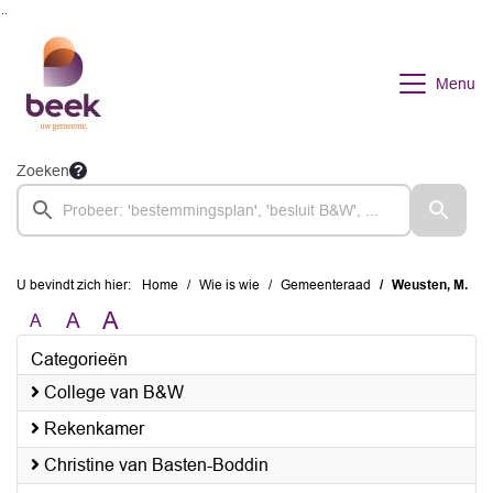
Ga naar de inhoud van deze pagina
Ga naar het zoeken
Ga naar het menu
Menu
Zoeken
U bevindt zich hier:
Home
Wie is wie
Gemeenteraad
Weusten, M.
A
A
A
Categorieën
College van B&W
Rekenkamer
Christine van Basten-Boddin