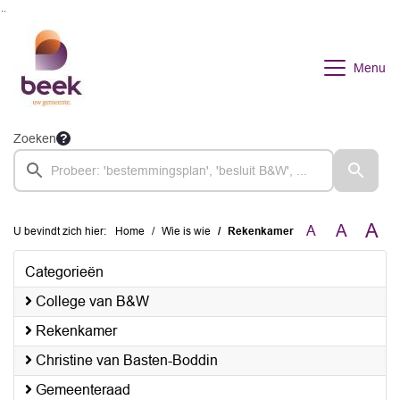
Ga naar de inhoud van deze pagina
Ga naar het zoeken
Ga naar het menu
Menu
Zoeken
A
A
A
U bevindt zich hier:
Home
Wie is wie
Rekenkamer
Categorieën
College van B&W
Rekenkamer
Christine van Basten-Boddin
Gemeenteraad