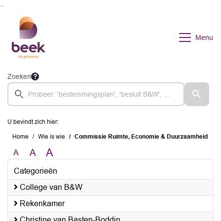
Ga naar de inhoud van deze pagina
Ga naar het zoeken
Ga naar het menu
Menu
Zoeken
U bevindt zich hier:
Home
Wie is wie
Commissie Ruimte, Economie & Duurzaamheid
A
A
A
Categorieën
College van B&W
Rekenkamer
Christine van Basten-Boddin